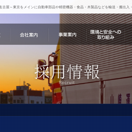
名古屋～東京をメインに自動車部品や精密機器・食品・木製品などを輸送・搬出入